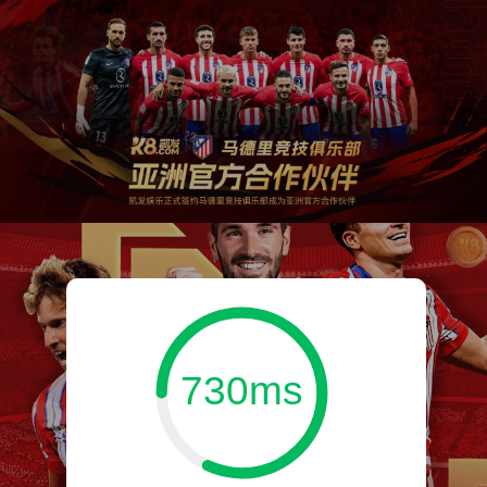
730ms